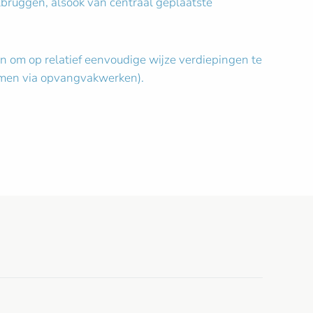
lbruggen, alsook van centraal geplaatste
ten om op relatief eenvoudige wijze verdiepingen te
ommen via opvangvakwerken).