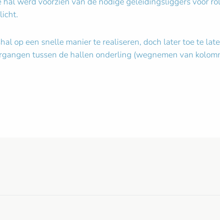
hal werd voorzien van de nodige geleidingsliggers voor ro
licht.
al op een snelle manier te realiseren, doch later toe te la
e doorgangen tussen de hallen onderling (wegnemen van kol