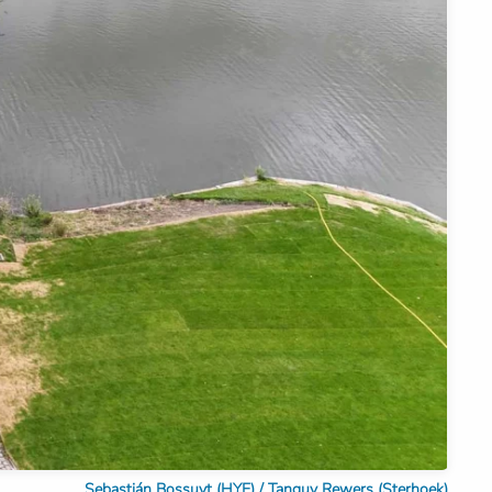
Sebastián Bossuyt (HYE) / Tanguy Rewers (Sterhoek)