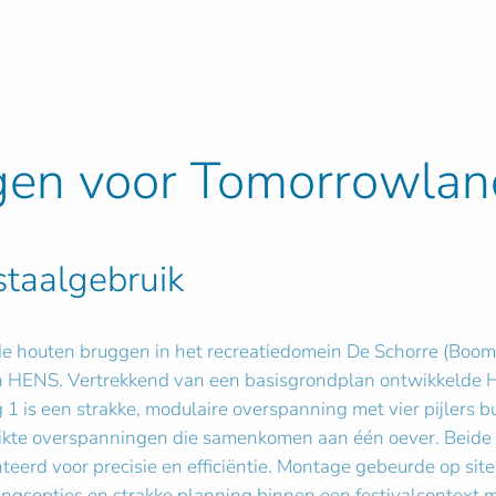
gen voor Tomorrowlan
staalgebruik
houten bruggen in het recreatiedomein De Schorre (Boom)
an HENS. Vertrekkend van een basisgrondplan ontwikkelde
 1 is een strakke, modulaire overspanning met vier pijlers 
nikte overspanningen die samenkomen aan één oever. Beide
teerd voor precisie en efficiëntie. Montage gebeurde op sit
ngsopties en strakke planning binnen een festivalcontext ma