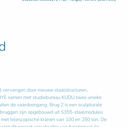
d
 vervangen door nieuwe staalstructuren,
 HYE samen met studiebureau KUDU twee unieke
buiten de vaardoorgang. Brug 2 is een sculpturale
 bruggen zijn opgebouwd uit S355-staalmodules
e met telescopische kranen van 100 en 250 ton. De
akt dit project een staaltje van functioneel én