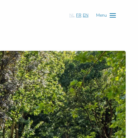
NL
FR
EN
Menu