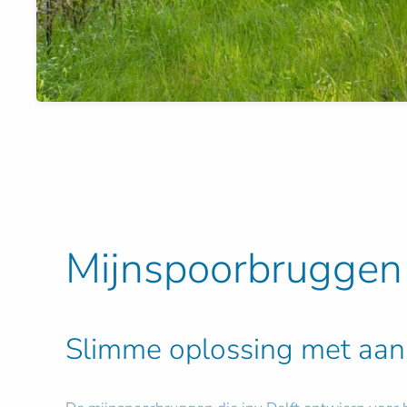
Mijnspoorbruggen
Slimme oplossing met aa