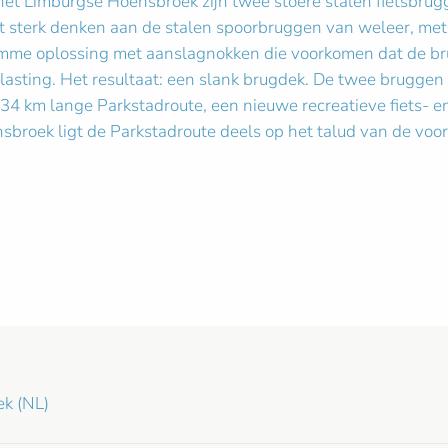
het Limburgse Hoensbroek zijn twee stoere stalen fietsbrugg
et sterk denken aan de stalen spoorbruggen van weleer, met
limme oplossing met aanslagnokken die voorkomen dat de brug 
lasting. Het resultaat: een slank brugdek. De twee bruggen 
4 km lange Parkstadroute, een nieuwe recreatieve fiets- en 
nsbroek ligt de Parkstadroute deels op het talud van de voor
k (NL)