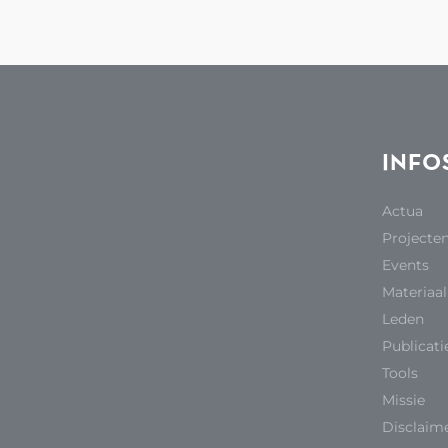
INFO
Actua
Projecte
Events
Materiaal
Leden
Publicati
Tools
Missie
Disclaim