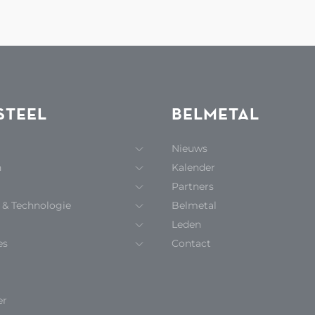
STEEL
BELMETAL
Nieuws
n
Kalender
Partners
 & Technologie
Belmetal
Leden
es
Contact
er